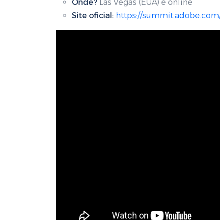
Onde?
Las Vegas (EUA) e online
Site oficial:
https://summit.adobe.com