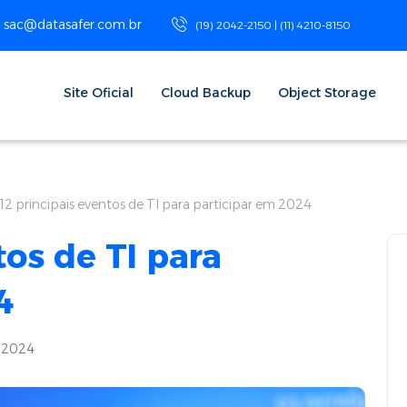
sac@datasafer.com.br
(19) 2042-2150 | (11) 4210-8150
Site Oficial
Cloud Backup
Object Storage
12 principais eventos de TI para participar em 2024
tos de TI para
4
e 2024