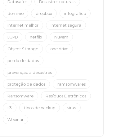
Datasafer
Desastres naturais
dominio
dropbox
infografico
internet melhor
Internet segura
LGPD
netflix
Nuvem
Object Storage
one drive
perda de dados
prevenção a desastres
proteção de dados
ramsomwares
Ransomware
Resíduos Eletrônicos
s3
tipos de backup
virus
Webinar