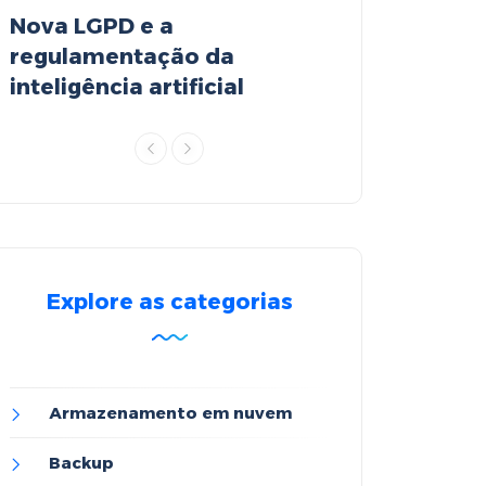
Nova LGPD e a
Object Storag
regulamentação da
revolução no
inteligência artificial
armazenamen
Explore as categorias
Armazenamento em nuvem
Backup