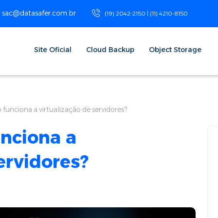
sac@datasafer.com.br
(19) 2042-2150 | (11) 4210-8150
Site Oficial
Cloud Backup
Object Storage
funciona a virtualização de servidores?
nciona a
ervidores?