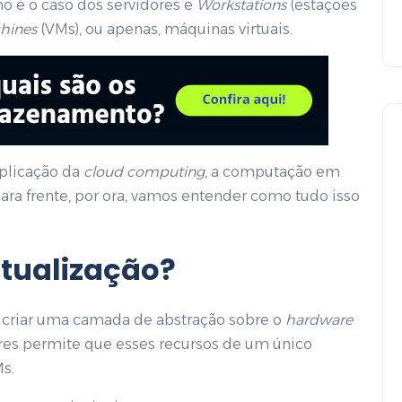
o é o caso dos servidores e
Workstations
(estações
chines
(VMs), ou apenas, máquinas virtuais.
aplicação da
cloud computing
, a computação em
ra frente, por ora, vamos entender como tudo isso
Armazenamento em nuvem
rtualização
?
 criar uma camada de abstração sobre o
hardware
ores permite que esses recursos de um único
Ms.