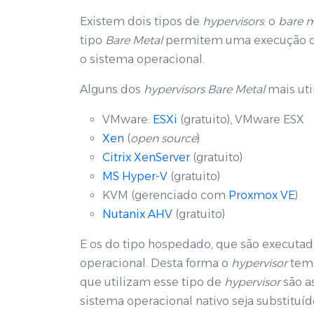
Existem dois tipos de
hypervisors
: o
bare m
tipo
Bare Metal
permitem uma execução di
o sistema operacional.
Alguns dos
hypervisor
s Bare Metal
mais uti
VMware:
ESXi
(gratuito), VMware ESX
Xen
(
open source
)
Citrix XenServer
(gratuito)
MS Hyper-V
(gratuito)
KVM (gerenciado com
Proxmox VE
)
Nutanix AHV
(gratuito)
E os do tipo hospedado, que são execut
operacional. Desta forma o
hypervisor
tem 
que utilizam esse tipo de
hypervisor
são a
sistema operacional nativo seja substituíd