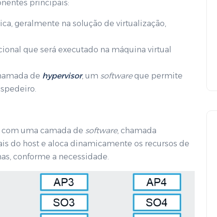
nentes principais:
Object Storage: A
ica, geralmente na solução de virtualização,
revolução no
armazenamento de dados
cional que será executado na máquina virtual
hamada de
hypervisor
, um
software
que permite
ospedeiro.
vida com uma camada de
software
, chamada
uais do host e aloca dinamicamente os recursos de
s, conforme a necessidade.