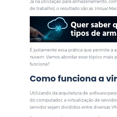
Já na utilização para armazenamento, com
de trabalho), o resultado são as
Virtual Ma
É justamente essa prática que permite a 
nuvem. Vamos abordar esse tópico mais pa
funciona?
Como funciona a
vi
Utilizando da arquitetura de
software
para
do computador, a virtualização de servid
servidor sejam divididos entre diversas V