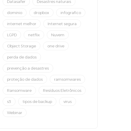
Datasafer
Desastres naturais
dominio
dropbox
infografico
internet melhor
Internet segura
LGPD
netflix
Nuvem
Object Storage
one drive
perda de dados
prevenção a desastres
proteção de dados
ramsomwares
Ransomware
Resíduos Eletrônicos
s3
tipos de backup
virus
Webinar