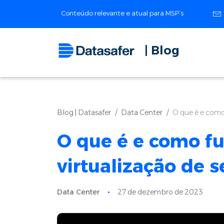
Conteúdo relevante e atual para MSP’s
| Blog
Blog | Datasafer
Data Center
O que é e como 
O que é e como fu
virtualização de s
Data Center
27 de dezembro de 2023