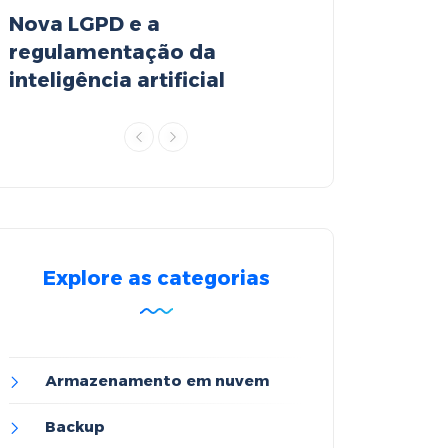
Nova LGPD e a
Object Storag
regulamentação da
revolução no
inteligência artificial
armazenamen
Explore as categorias
Armazenamento em nuvem
Backup