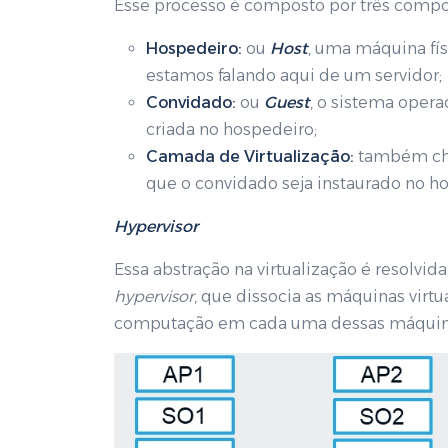
Esse processo é composto por três compo
Hospedeiro:
ou
Host
, uma máquina fís
estamos falando aqui de um servidor;
Convidado:
ou
Guest
, o sistema opera
criada no hospedeiro;
Camada de Virtualização:
também c
que o convidado seja instaurado no h
Hypervisor
Essa abstração na virtualização é resol
hypervisor
, que dissocia as máquinas virt
computação em cada uma dessas máquina