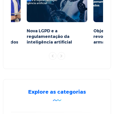
Nova LGPD e a
Object St
regulamentação da
revoluçã
e dados
inteligência artificial
armazen
Explore as categorias