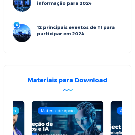
informação para 2024
12 principais eventos de TI para
participar em 2024
Materiais para Download
m nuvem
Material de Apoio
Armaze