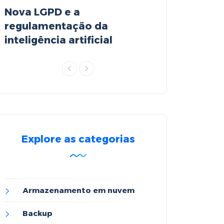
Nova LGPD e a
Object Storag
regulamentação da
revolução no
inteligência artificial
armazenamen
Explore as categorias
Armazenamento em nuvem
Backup