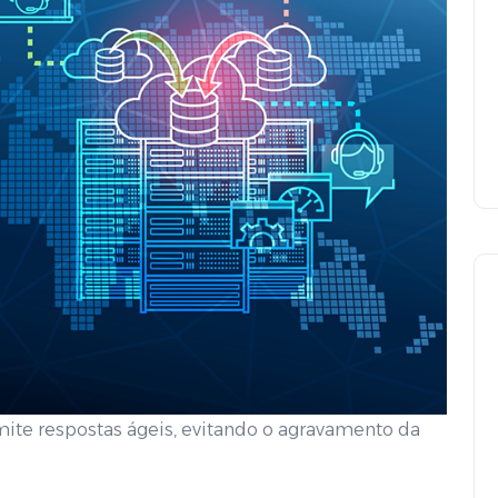
Object Storage: A
revolução no
armazenamento de dados
ite respostas ágeis, evitando o agravamento da