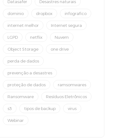
Datasafer
Desastres naturais
dominio
dropbox
infografico
internet melhor
Internet segura
LGPD
netflix
Nuvem
Object Storage
one drive
perda de dados
prevenção a desastres
proteção de dados
ramsomwares
Ransomware
Resíduos Eletrônicos
s3
tipos de backup
virus
Webinar