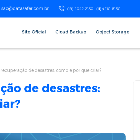
sac@datasafer.com.br
(19) 2042-2150 | (11) 4210-8150
Site Oficial
Cloud Backup
Object Storage
 recuperação de desastres: como e por que criar?
ção de desastres:
iar?