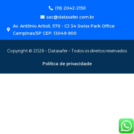
(19) 2042-2150
sac@datasafer.com.br
Av. Antônio Artioli, 570 - CJ 34 Swiss Park Office
Campinas/SP CEP: 13049-900
Copyright © 2026 – Datasafer – Todos os direitos reservados
Política de privacidade