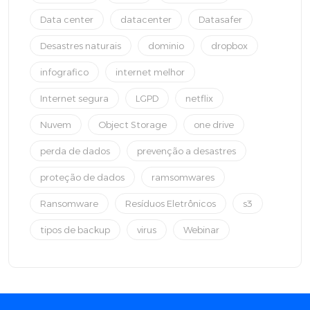
Data center
datacenter
Datasafer
Desastres naturais
dominio
dropbox
infografico
internet melhor
Internet segura
LGPD
netflix
Nuvem
Object Storage
one drive
perda de dados
prevenção a desastres
proteção de dados
ramsomwares
Ransomware
Resíduos Eletrônicos
s3
tipos de backup
virus
Webinar