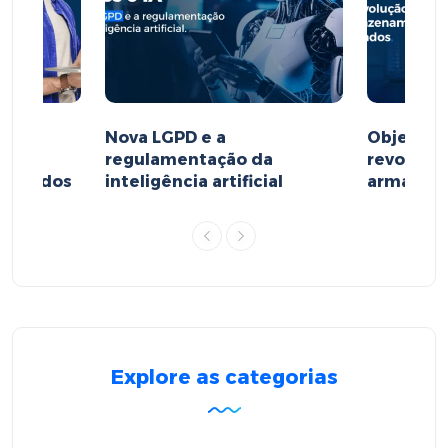
Nova LGPD e a
Object St
regulamentação da
revoluçã
e dados
inteligência artificial
armazen
Explore as categorias