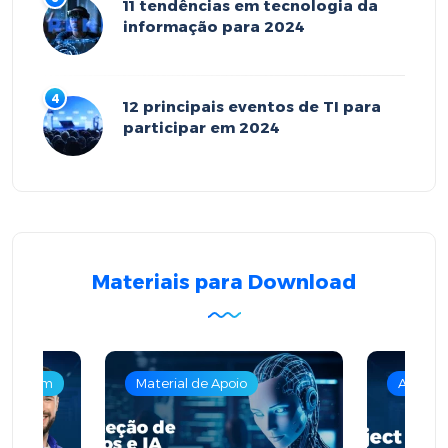
11 tendências em tecnologia da
informação para 2024
12 principais eventos de TI para
participar em 2024
Materiais para Download
m nuvem
Material de Apoio
Armaze